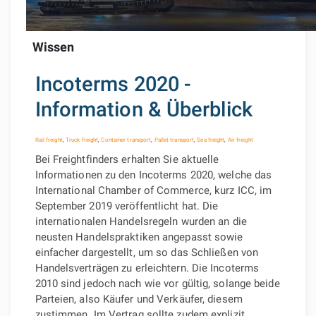
Wissen
Incoterms 2020 -
Information & Überblick
Rail freight
,
Truck freight
,
Container transport
,
Pallet transport
,
Sea freight
,
Air freight
Bei Freightfinders erhalten Sie aktuelle
Informationen zu den Incoterms 2020, welche das
International Chamber of Commerce, kurz ICC, im
September 2019 veröffentlicht hat. Die
internationalen Handelsregeln wurden an die
neusten Handelspraktiken angepasst sowie
einfacher dargestellt, um so das Schließen von
Handelsverträgen zu erleichtern. Die Incoterms
2010 sind jedoch nach wie vor gültig, solange beide
Parteien, also Käufer und Verkäufer, diesem
zustimmen. Im Vertrag sollte zudem explizit