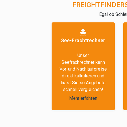
FREIGHTFINDER
Egal ob Schie
directions_boat
See-Frachtrechner
Unser
Seefrachrechner kann
Vor-und Nachlaufpreise
direkt kalkulieren und
lässt Sie so Angebote
schnell vergleichen!
Mehr erfahren