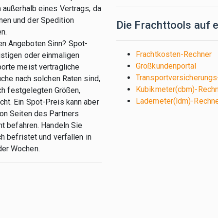
 außerhalb eines Vertrags, da
en und der Spedition
Die Frachttools auf e
n.
en Angeboten Sinn? Spot-
Frachtkosten-Rechner
istigen oder einmaligen
Großkundenportal
orte meist vertragliche
Transportversicherung
Suche nach solchen Raten sind,
Kubikmeter(cbm)-Rech
ich festgelegten Größen,
Lademeter(ldm)-Rechn
ht. Ein Spot-Preis kann aber
on Seiten des Partners
ht befahren. Handeln Sie
h befristet und verfallen in
der Wochen.