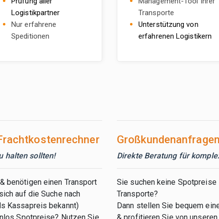
Prüfung aller
Management-Tool Ihrer
Logistikpartner
Transporte
Nur erfahrene
Unterstützung von
Speditionen
erfahrenen Logistikern
 Frachtkostenrechner
Großkundenanfragen
halten sollten!
Direkte Beratung für komple
& benötigen einen Transport
Sie suchen keine Spotpreise
sich auf die Suche nach
Transporte?
ls Kassapreis bekannt)
Dann stellen Sie bequem ein
enlos Spotpreise? Nutzen Sie
& profitieren Sie von unseren