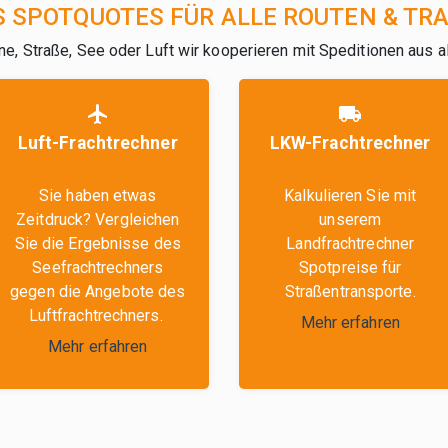
S SPOTQUOTES FÜR ALLE ROUTEN & TR
ne, Straße, See oder Luft wir kooperieren mit Speditionen aus a
flight
local_shipping
Luft-Frachtrechner
LKW-Frachtrechner
Sie haben etwas
Kalkulieren Sie mit
Zeitdruck? Vergleichen
unserem
Sie die Ergebnisse des
Landfrachtrechner
Seefrachtrechners
Spotpreise für
gegen die Angebote des
Straßentransporte.
Luftfrachtrechners.
Mehr erfahren
Mehr erfahren