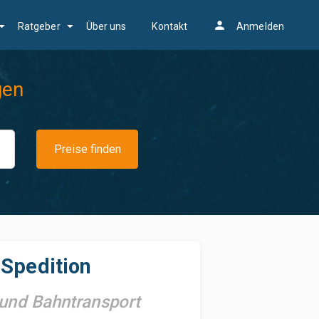
person
Ratgeber
Über uns
Kontakt
Anmelden
gen
Preise finden
-Spedition
 und Bahntransport