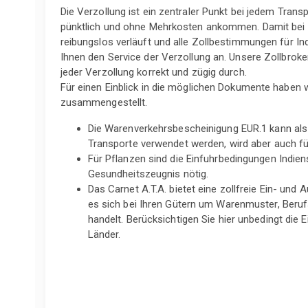
Die Verzollung ist ein zentraler Punkt bei jedem Tran
pünktlich und ohne Mehrkosten ankommen. Damit bei I
reibungslos verläuft und alle Zollbestimmungen für Ind
Ihnen den Service der Verzollung an. Unsere Zollbroke
jeder Verzollung korrekt und zügig durch.
Für einen Einblick in die möglichen Dokumente haben wi
zusammengestellt.
Die Warenverkehrsbescheinigung EUR.1 kann als
Transporte verwendet werden, wird aber auch für
Für Pflanzen sind die Einfuhrbedingungen Indiens
Gesundheitszeugnis nötig.
Das Carnet A.T.A. bietet eine zollfreie Ein- und 
es sich bei Ihren Gütern um Warenmuster, Ber
handelt. Berücksichtigen Sie hier unbedingt die
Länder.