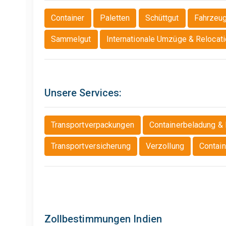
Container
Paletten
Schüttgut
Fahrzeug
Sammelgut
Internationale Umzüge & Relocat
Unsere Services:
Transportverpackungen
Containerbeladung &
Transportversicherung
Verzollung
Contai
Zollbestimmungen Indien