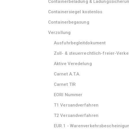
Containerbeladung & Ladungssicheru
Containersiegel kostenlos
Containerbegasung
Verzollung
Ausfuhrbegleitdokument
Zoll- & steuerrechtlich-freier-Verke
Aktive Veredelung
Carnet A.T.A.
Carnet TIR
EORI Nummer
T1 Versandverfahren
T2 Versandverfahren
EUR.1 - Warenverkehrsbescheinigu