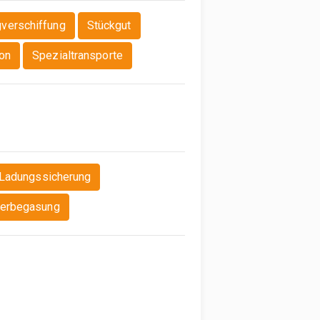
verschiffung
Stückgut
ion
Spezialtransporte
 Ladungssicherung
nerbegasung