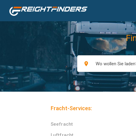
Fi
place
Fracht-Services:
Seefracht
Luftfracht