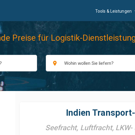
Tools & Leistungen
nde Preise für Logistik-Dienstleistun
place
Indien Transport
Seefracht, Luftfracht, LKW-