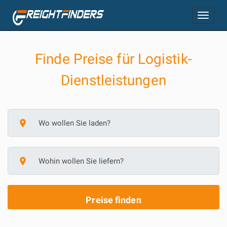
Toggle
navigation
Finde Preise für Logistik-
Dienstleistungen
place
place
Preise finden