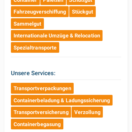
Fahrzeugverschiffung
Stückgut
Sammelgut
Internationale Umzüge & Relocation
Spezialtransporte
Unsere Services:
Transportverpackungen
Containerbeladung & Ladungssicherung
Transportversicherung
Verzollung
Containerbegasung